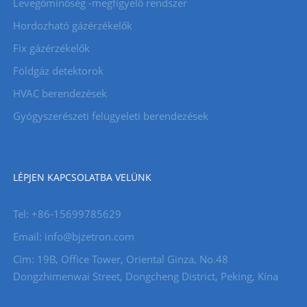
Levegőminőség -megfigyelő rendszer
Hordozható gázérzékelők
Fix gázérzékelők
Földgáz detektorok
HVAC berendezések
Gyógyszerészeti felügyeleti berendezések
LÉPJEN KAPCSOLATBA VELÜNK
Tel: +86-15699785629
Email: info@bjzetron.com
Cím: 19B, Office Tower, Oriental Ginza, No.48
Dongzhimenwai Street, Dongcheng District, Peking, Kína