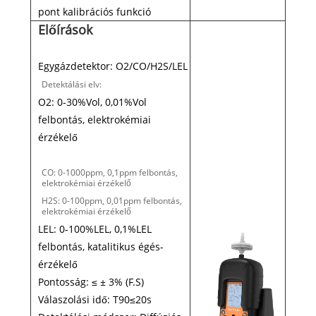
pont kalibrációs funkció
Előírások
Egygázdetektor: O2/CO/H2S/LEL
Detektálási elv:
O2: 0-30%Vol, 0,01%Vol
felbontás, elektrokémiai
érzékelő
CO: 0-1000ppm, 0,1ppm felbontás,
elektrokémiai érzékelő
H2S: 0-100ppm, 0,01ppm felbontás,
elektrokémiai érzékelő
LEL: 0-100%LEL, 0,1%LEL
felbontás, katalitikus égés-
érzékelő
Pontosság: ≤ ± 3% (F.S)
Válaszolási idő: T90≤20s