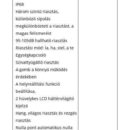
IP68
Három szintű riasztás,
különböző sípolás
megkülönbözteti a riasztást, a
magas felismerést
95-105dB hallható riasztás
Riasztási mód: la, ha, stel, a te
Egységkapcsoló
Szivattyúgátló riasztás
4-gomb a könnyű működés
érdekében
A helyreállítási funkció
beállítása,
2 hüvelykes LCD háttérvilágító
kijelző
Hang, világos riasztás és rezgés
riasztás
Nulla pont automatikus nulla