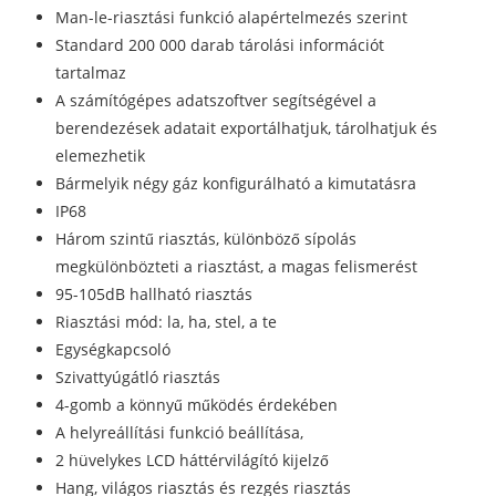
Man-le-riasztási funkció alapértelmezés szerint
Standard 200 000 darab tárolási információt
tartalmaz
A számítógépes adatszoftver segítségével a
berendezések adatait exportálhatjuk, tárolhatjuk és
elemezhetik
Bármelyik négy gáz konfigurálható a kimutatásra
IP68
Három szintű riasztás, különböző sípolás
megkülönbözteti a riasztást, a magas felismerést
95-105dB hallható riasztás
Riasztási mód: la, ha, stel, a te
Egységkapcsoló
Szivattyúgátló riasztás
4-gomb a könnyű működés érdekében
A helyreállítási funkció beállítása,
2 hüvelykes LCD háttérvilágító kijelző
Hang, világos riasztás és rezgés riasztás