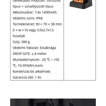
Detektálási módszer: Diffúziós
típus + szivattyúzott típus
Akkumulátor: 7,4v 1400mAh
Védelmi szint: IP68
Termékméret: 90 × 70 × 38 mm
(l × w × h) vagy 3,5x2,7x1,5
hüvelyk
Súly: 380 g
Védelmi fokozat: Exiaⅱct4ga
DROP GITE: ≥ 8 méter
Munkakörnyezet: -20 ℃～+50
℃, 10-95%RH (nem
kondenzációs alkalmak)
Garancia idő: 1 év