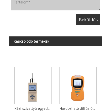
Kapcsolódó termékek
Kézi szivattyú egyetlen gázdetektor
Hordozható diffúziós gázdetektor