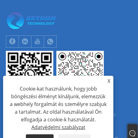
X
Cookie-kat használunk, hogy jobb
böngészési élményt kínáljunk, elemezzük
WhatsApp
Tik Tok
a webhely forgalmát és személyre szabjuk
a tartalmat. Az oldal használatával Ön
Copyright © 2024 Beijing Zetron Technology Co., Ltd. Minden jog
elfogadja a cookie-k használatát.
fenntartva.
Adatvédelmi szabályzat