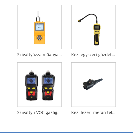
Szivattyúzza műanyag egyszeri gázérzékelőt
Kézi egyszeri gázdetektor
Szivattyú VOC gázfigyelő
Kézi lézer -metán teleméter