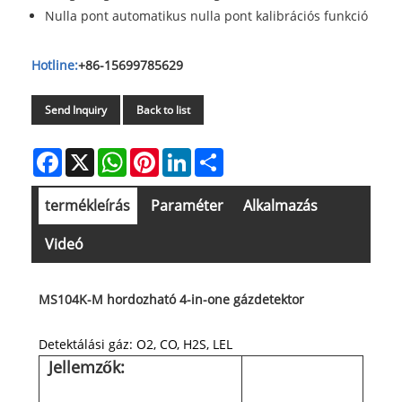
Nulla pont automatikus nulla pont kalibrációs funkció
Hotline:
+86-15699785629
Send Inquiry
Back to list
Facebook
X
WhatsApp
Pinterest
LinkedIn
Share
termékleírás
Paraméter
Alkalmazás
Videó
MS104K-M hordozható 4-in-one gázdetektor
Detektálási gáz: O2, CO, H2S, LEL
Jellemzők: