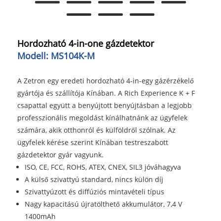
Hordozható 4-in-one gázdetektor
Modell: MS104K-M
A Zetron egy eredeti hordozható 4-in-egy gázérzékelő
gyártója és szállítója Kínában. A Rich Experience K + F
csapattal együtt a benyújtott benyújtásban a legjobb
professzionális megoldást kínálhatnánk az ügyfelek
számára, akik otthonról és külföldről szólnak. Az
ügyfelek kérése szerint Kínában testreszabott
gázdetektor gyár vagyunk.
ISO, CE, FCC, ROHS, ATEX, CNEX, SIL3 jóváhagyva
A külső szivattyú standard, nincs külön díj
Szivattyúzott és diffúziós mintavételi típus
Nagy kapacitású újratölthető akkumulátor, 7,4 V
1400mAh