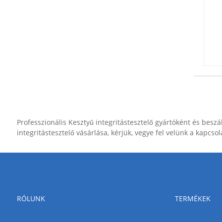
Professzionális Kesztyű integritástesztelő gyártóként és beszá
integritástesztelő vásárlása, kérjük, vegye fel velünk a kapcsol
RÓLUNK
TERMÉKEK