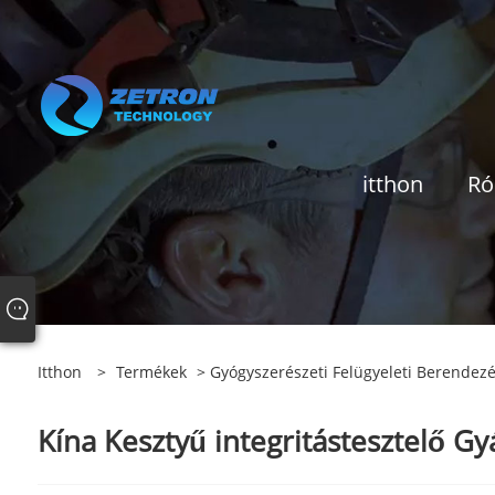
itthon
Ró
Itthon
>
Termékek
>
Gyógyszerészeti Felügyeleti Berendez
Kína Kesztyű integritástesztelő Gyár