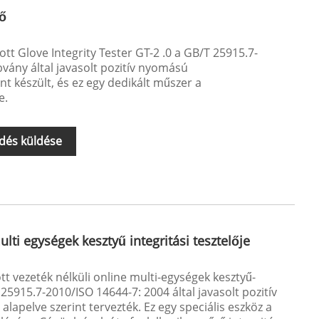
lő
rtott Glove Integrity Tester GT-2 .0 a GB/T 25915.7-
vány által javasolt pozitív nyomású
int készült, és ez egy dedikált műszer a
e.
dés küldése
ulti egységek kesztyű integritási tesztelője
ott vezeték nélküli online multi-egységek kesztyű-
 25915.7-2010/ISO 14644-7: 2004 által javasolt pozitív
lapelve szerint tervezték. Ez egy speciális eszköz a