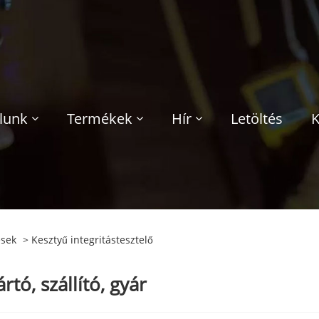
lunk
Termékek
Hír
Letöltés
K
ések
> Kesztyű integritástesztelő
tó, szállító, gyár