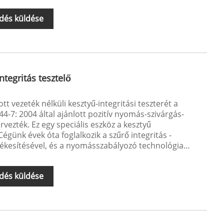
dés küldése
ntegritás tesztelő
ott vezeték nélküli kesztyű-integritási teszterét a
-7: 2004 által ajánlott pozitív nyomás-szivárgás-
rvezték. Ez egy speciális eszköz a kesztyű
Cégünk évek óta foglalkozik a szűrő integritás -
rtékesítésével, és a nyomásszabályozó technológia
dés küldése