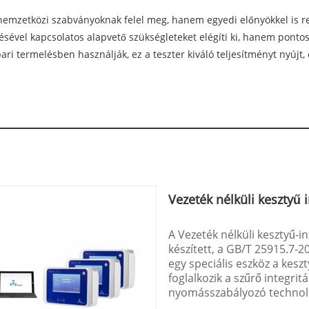
nemzetközi szabványoknak felel meg, hanem egyedi előnyökkel is rend
ésével kapcsolatos alapvető szükségleteket elégíti ki, hanem ponto
ari termelésben használják, ez a teszter kiváló teljesítményt nyújt
Vezeték nélküli kesztyű i
A Vezeték nélküli kesztyű-i
készített, a GB/T 25915.7-2
egy speciális eszköz a kesz
foglalkozik a szűrő integrit
nyomásszabályozó technoló