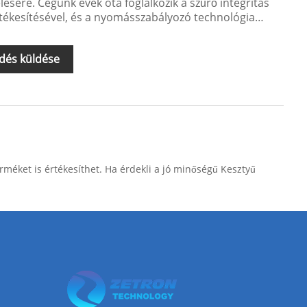
lésére. Cégünk évek óta foglalkozik a szűrő integritás
értékesítésével, és a nyomásszabályozó technológia
dés küldése
rméket is értékesíthet. Ha érdekli a jó minőségű Kesztyű