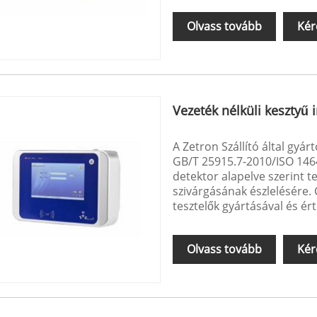
Olvass tovább
Kér
Vezeték nélküli kesztyű i
A Zetron Szállító által gyárt
GB/T 25915.7-2010/ISO 14644
detektor alapelve szerint te
szivárgásának észlelésére. 
tesztelők gyártásával és é
nagyon érett.
Olvass tovább
Kér