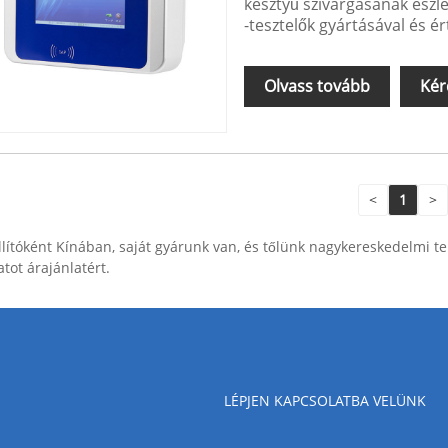
kesztyű szivárgásának észle
-tesztelők gyártásával és 
nagyon érett.
Olvass tovább
Kér
<
1
>
llítóként Kínában, saját gyárunk van, és tőlünk nagykereskedelmi te
atot árajánlatért.
LÉPJEN KAPCSOLATBA VELÜNK