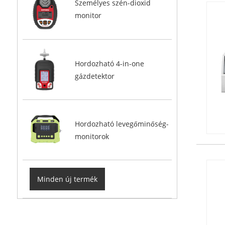
Személyes szén-dioxid
monitor
Hordozható 4-in-one
gázdetektor
Hordozható levegőminőség-
monitorok
Minden új termék