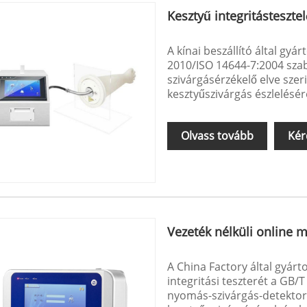
Kesztyű integritásteszte
A kínai beszállító által gyá
2010/ISO 14644-7:2004 szab
szivárgásérzékelő elve szer
kesztyűszivárgás észlelésér
Olvass tovább
Kér
Vezeték nélküli online m
A China Factory által gyárt
integritási teszterét a GB/T
nyomás-szivárgás-detektor a