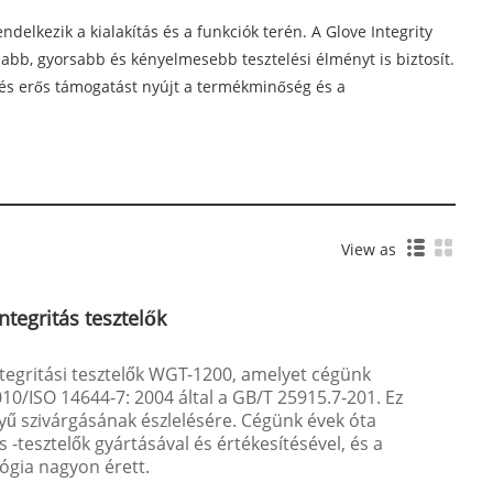
elkezik a kialakítás és a funkciók terén. A Glove Integrity
sabb, gyorsabb és kényelmesebb tesztelési élményt is biztosít.
, és erős támogatást nyújt a termékminőség és a
View as
ntegritás tesztelők
ntegritási tesztelők WGT-1200, amelyet cégünk
010/ISO 14644-7: 2004 által a GB/T 25915.7-201. Ez
tyű szivárgásának észlelésére. Cégünk évek óta
ás -tesztelők gyártásával és értékesítésével, és a
gia nagyon érett.