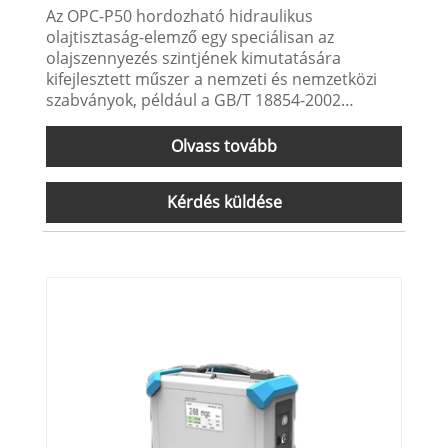
Az OPC-P50 hordozható hidraulikus
olajtisztaság-elemző egy speciálisan az
olajszennyezés szintjének kimutatására
kifejlesztett műszer a nemzeti és nemzetközi
szabványok, például a GB/T 18854-2002
(ISO11171-1999) szerint. Alkalmas
hidraulikaolaj, kenőolaj, palaolaj,
Olvass tovább
transzformátorolaj (szigetelőolaj), turbinaolaj
(turbinaolaj), hajtóműolaj, motorolaj,
Kérdés küldése
repülőgép-petróleum, vízbázisú hidraulikaolaj,
foszfát-észter olaj és egyéb olajok helyszíni és
laboratóriumi szennyezésének kimutatására.