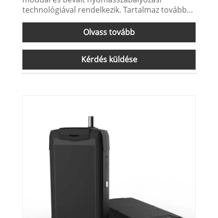
technológiával rendelkezik. Tartalmaz továbbá
hozzáférés-vezérlési és elektronikus aláírási
lehetőségeket, valamint egy beépített
Olvass tovább
nyomtatót, amely lehetővé teszi a vizsgálati
előzmények nyomtatását, tárolását és
Kérdés küldése
lekérését. Felhasználóbarát színes
érintőképernyőjének köszönhetően a készülék
könnyen mozgatható, hordozható és gyorsan
beállítható. Tudjon meg többet még ma.