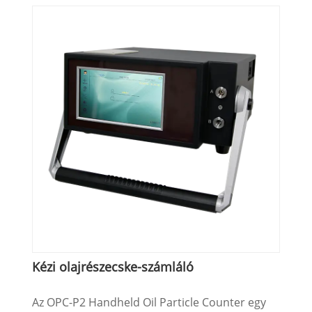
keresést, a hasonlóságok összehasonlítását és
felismerését. Könnyen és gyorsan kezelhető, és
bekapcsoláskor automatikusan kalibrálódik. A
kézi lézeres Raman spektrométer kis méretű,
könnyű súlyú, könnyen hordozható,
egyszerűen kezelhető, és pontosan és gyorsan
képes kimutatni és elemezni az anyagok
összetételét.
Kézi olajrészecske-számláló
Az OPC-P2 Handheld Oil Particle Counter egy