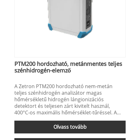
PTM200 hordozható, metánmentes teljes
szénhidrogén-elemző
A Zetron PTM200 hordozható nem-metán
teljes szénhidrogén analizátor magas
hőmérsékletű hidrogén lángionizációs
detektort és teljesen zárt kivitelt használ,
400°C-os maximális hőmérséklet-tűréssel. A
hátsó, nem fűtött mintavevő szivattyú, a minta
áramlási útja teljes egészében fel van
Olvass tovább
melegítve, és nincsenek mozgó alkatrészei, ami
növelheti az élettartamot, és