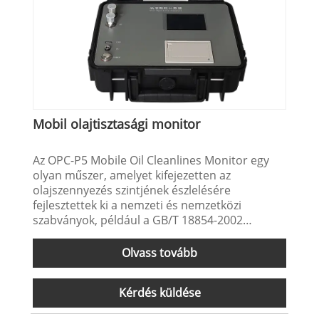
Mobil olajtisztasági monitor
Az OPC-P5 Mobile Oil Cleanlines Monitor egy
olyan műszer, amelyet kifejezetten az
olajszennyezés szintjének észlelésére
fejlesztettek ki a nemzeti és nemzetközi
szabványok, például a GB/T 18854-2002
(ISO11171-1999) szerint. Alkalmas
hidraulikaolaj, kenőolaj, palaolaj,
Olvass tovább
transzformátorolaj (szigetelőolaj), turbinaolaj
(turbinaolaj), hajtóműolaj, motorolaj,
Kérdés küldése
repülőgép-petróleum, vízbázisú hidraulikaolaj,
foszfát-észter olaj és egyéb olajok helyszíni és