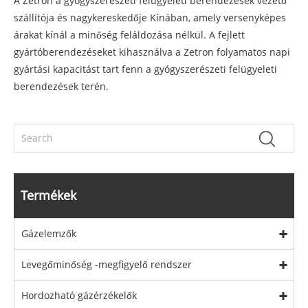
A Zetron a gyógyszerészeti felügyeleti berendezések vezető
szállítója és nagykereskedője Kínában, amely versenyképes
árakat kínál a minőség feláldozása nélkül. A fejlett
gyártóberendezéseket kihasználva a Zetron folyamatos napi
gyártási kapacitást tart fenn a gyógyszerészeti felügyeleti
berendezések terén.
Termékek
Gázelemzők
Levegőminőség -megfigyelő rendszer
Hordozható gázérzékelők