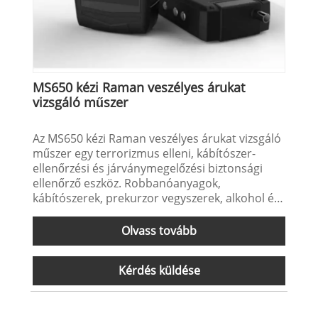
MS650 kézi Raman veszélyes árukat
vizsgáló műszer
Az MS650 kézi Raman veszélyes árukat vizsgáló
műszer egy terrorizmus elleni, kábítószer-
ellenőrzési és járványmegelőzési biztonsági
ellenőrző eszköz. Robbanóanyagok,
kábítószerek, prekurzor vegyszerek, alkohol és
pszichotróp szerek Raman spektrumú
detektálására használják különféle formákban,
Olvass tovább
például folyékony, szilárd, por és vizes oldat
formájában. A berendezés a legfejlettebb
Kérdés küldése
lézeres Raman spektroszkópiai elemzési
módszert alkalmazza, amely magában foglalja
a mintavételt, a detektálást, a spektrum
letapogatását és feldolgozását, az adatbázis-