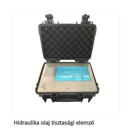
laboratóriumi szennyezésének kimutatására.
Hidraulika olaj tisztasági elemző