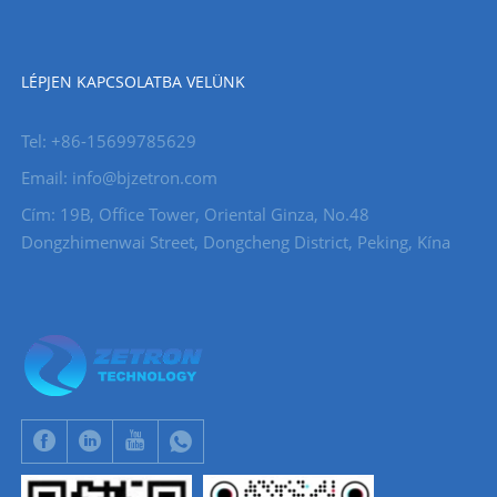
LÉPJEN KAPCSOLATBA VELÜNK
Tel: +86-15699785629
Email: info@bjzetron.com
Cím: 19B, Office Tower, Oriental Ginza, No.48
Dongzhimenwai Street, Dongcheng District, Peking, Kína