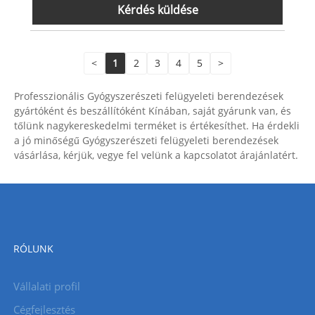
Kérdés küldése
megakadályozhatja a mintagáz összetevőinek
kondenzációját és adszorpcióját.
<
1
2
3
4
5
>
Professzionális Gyógyszerészeti felügyeleti berendezések
gyártóként és beszállítóként Kínában, saját gyárunk van, és
tőlünk nagykereskedelmi terméket is értékesíthet. Ha érdekli
a jó minőségű Gyógyszerészeti felügyeleti berendezések
vásárlása, kérjük, vegye fel velünk a kapcsolatot árajánlatért.
RÓLUNK
Vállalati profil
Cégfejlesztés