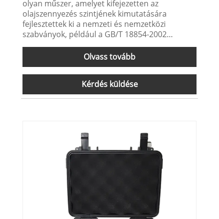
olyan műszer, amelyet kifejezetten az
olajszennyezés szintjének kimutatására
fejlesztettek ki a nemzeti és nemzetközi
szabványok, például a GB/T 18854-2002
(ISO11171-1999) szerint. Alkalmas
hidraulikaolaj, kenőolaj, palaolaj,
Olvass tovább
transzformátorolaj (szigetelőolaj), turbinaolaj
(turbinaolaj), hajtóműolaj, motorolaj,
Kérdés küldése
repülőgép-petróleum, vízbázisú hidraulikaolaj,
foszfát-észter olaj és egyéb olajok helyszíni és
laboratóriumi szennyezésének kimutatására.