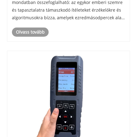
mondatban összefoglalható: az egykor emberi szemre
és tapasztalatra támaszkodó ítéleteket érzékelőkre és
algoritmusokra bízza, amelyek ezredmásodpercek alatt
teljesítik azokat. Ez nem pusztán „eszközfrissítés”; az
Olvass tovább
ellenőrzést egy vízi járműből ......