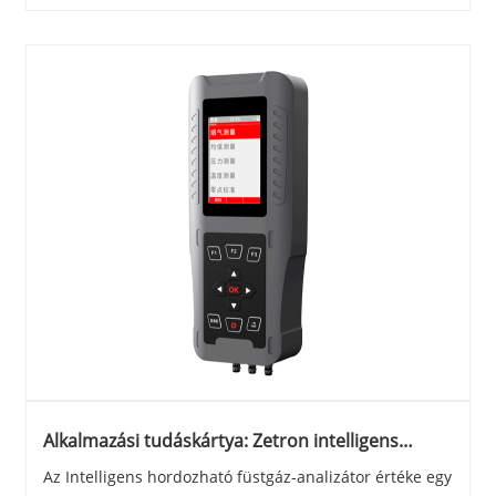
Alkalmazási tudáskártya: Zetron intelligens
hordozható füstgázelemző
Az Intelligens hordozható füstgáz-analizátor értéke egy