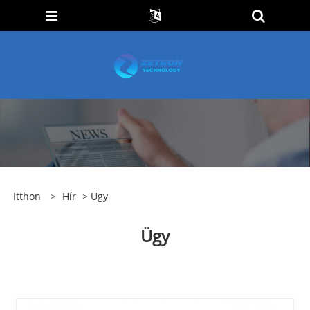
Itthon
>
Hír
> Ügy
Ügy