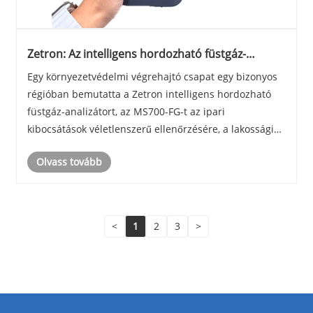
Zetron: Az intelligens hordozható füstgáz-
analizátor alkalmazása a környezetvédelmi
Egy környezetvédelmi végrehajtó csapat egy bizonyos
jogérvényesítő csoportokban
régióban bemutatta a Zetron intelligens hordozható
füstgáz-analizátort, az MS700-FG-t az ipari
kibocsátások véletlenszerű ellenőrzésére, a lakossági
panaszok kivizsgálására, a szennyezéssel kapcsolatos
Olvass tovább
jogsértésekre vonatkozó bizonyítékok összegyűj......
<
1
2
3
>