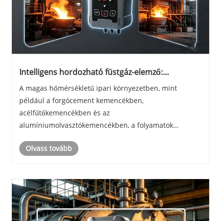
Intelligens hordozható füstgáz-elemző:
teljesítmény kemence- és hőkezelési
A magas hőmérsékletű ipari környezetben, mint
alkalmazásokban
például a forgócement kemencékben,
acélfűtőkemencékben és az
alumíniumolvasztókemencékben, a folyamatok
légkörének szabályozása közvetlenül befolyásolja a
Olvass tovább
termék minőségét és az energiafogyasztást. Az
intelligens hordozható füstgáz-analizátort kifejezett......