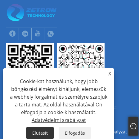
X
Cookie-kat használunk, hogy jobb
böngészési élményt kínáljunk, elemezzük
WhatsApp
Tik Tok
a webhely forgalmát és személyre szabjuk
a tartalmat. Az oldal használatával Ön
Copyright © 2024 Beijing Zetron Technology Co., Ltd. Minden jog
elfogadja a cookie-k használatát.
fenntartva.
Adatvédelmi szabályzat
Links
Sitemap
RSS
XML
Adatvédelmi szabályzat
Elutasít
Elfogadás