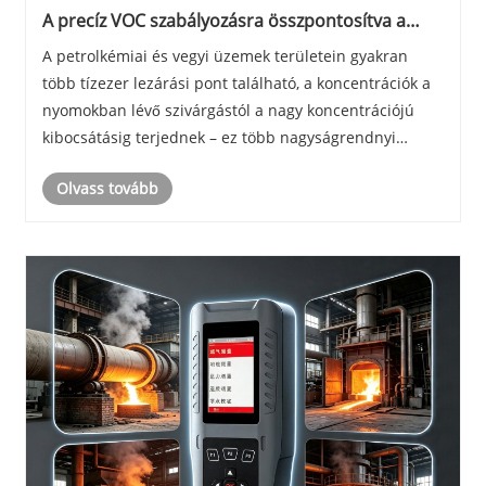
A precíz VOC szabályozásra összpontosítva a
PTM100 illékony szerves gáz analizátor hatékony
A petrolkémiai és vegyi üzemek területein gyakran
helyszíni tesztelést tesz lehetővé több
több tízezer lezárási pont található, a koncentrációk a
forgatókönyvön keresztül
nyomokban lévő szivárgástól a nagy koncentrációjú
kibocsátásig terjednek – ez több nagyságrendnyi
különbség. Egyetlen eszköz kezelheti ezeket a
Olvass tovább
forgatókönyveket egyszerre? Hogyan lehet
egyensúly......