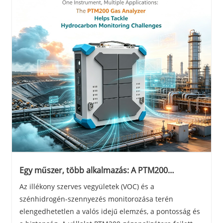
Egy műszer, több alkalmazás: A PTM200
gázelemző segít megbirkózni a szénhidrogén-
Az illékony szerves vegyületek (VOC) és a
ellenőrzési kihívásokkal
szénhidrogén-szennyezés monitorozása terén
elengedhetetlen a valós idejű elemzés, a pontosság és