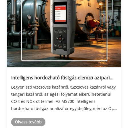
Intelligens hordozható füstgáz-elemző az ipari
kazánok kibocsátásának figyeléséhez
Legyen szó vízcsöves kazánról, tűzcsöves kazánról vagy
tengeri kazánról, az égési folyamat elkerülhetetlenül
CO-t és NOx-ot termel. Az MS700 intelligens
hordozható füstgáz-analizátor egyidejűleg méri az O₂,
CO, NO, NO₂, SO₂, CO₂, SO₂, CO₂, hőmérséklet, nyomás
Olvass tovább
és áramlási arány gyors meghatározását m......