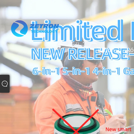
itthon
Ró