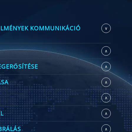
TELMÉNYEK KOMMUNIKÁCIÓ
∨
∧
EGERŐSÍTÉSE
∧
ÁSA
∧
∧
L
∧
BRÁLÁS
∧