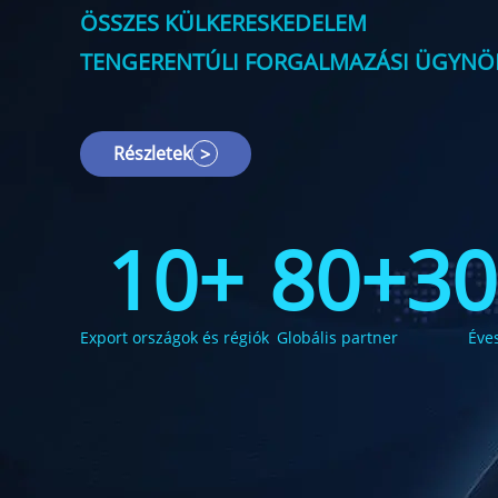
ÖSSZES KÜLKERESKEDELEM
TENGERENTÚLI FORGALMAZÁSI ÜGYNÖ
Részletek
>
10+
80+
30
Export országok és régiók
Globális partner
Éve