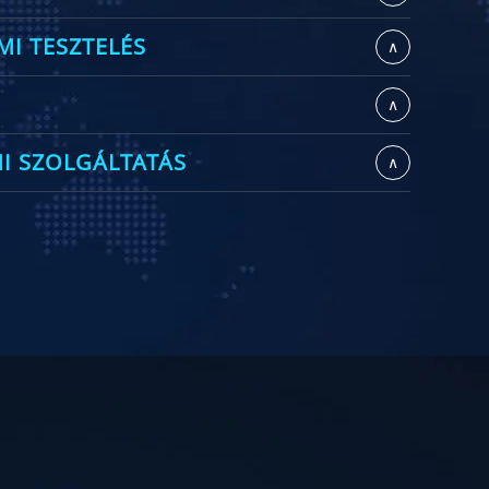
MI TESZTELÉS
∧
∧
NI SZOLGÁLTATÁS
∧