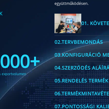
együttműködésen.
K
01. KÖVE
02.TERVBEMONDÁS
000+
03.KONFIGURÁCIÓ M
04.SZERZŐDÉS ALÁÍR
s exportvolumen
05.RENDELÉS TERMÉK
06.TERMÉKMINTAVÉTE
07.PONTOSSÁGI KALI