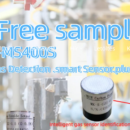
lunk
Termékek
Hír
Letöltés
K