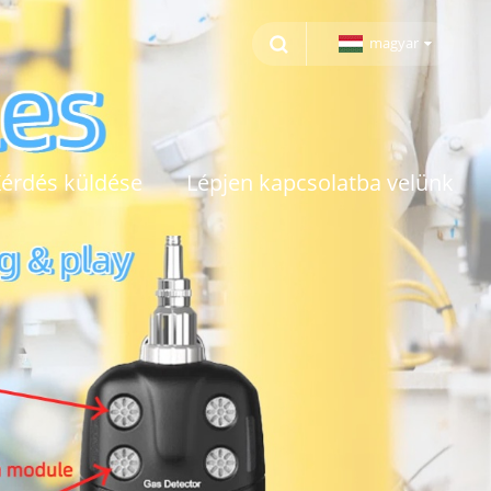
magyar
érdés küldése
Lépjen kapcsolatba velünk