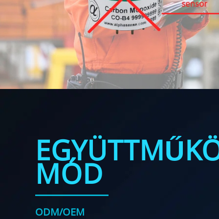
EGYÜTTMŰKÖ
MÓD
ODM/OEM