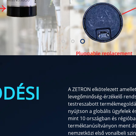
DÉSI
A ZETRON elkötelezett amellet
levegőminőség-érzékelő rends
testreszabott termékmegoldás
nyújtson a globális ügyfelek 
mint 10 országban és régióban
terméktanúsítványon ment át.
nemzetközi első vonalbeli szin