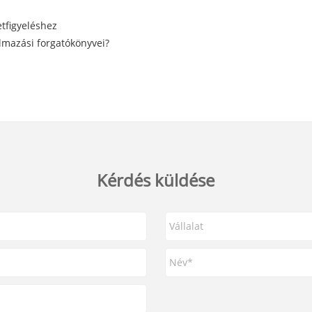
tfigyeléshez
lmazási forgatókönyvei?
Kérdés küldése