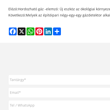
Előző:
Hordozható gáz -elemző: Új eszköz az ökológiai környeze
Következő:
Melyek az építőipari négy-egy-egy gázdetektor alka
Facebook
X
WhatsApp
Pinterest
LinkedIn
Share