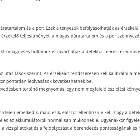
ratartalom és a por: Ezek a tényezők befolyásolhatják az érzékelő
érzékelő teljesítményét, a magas páratartalom és a por szennyeződh
ektromágneses hullámok is zavarhatják a detektor mérési eredmény
z utasítások szerint: Az érzékelőt rendszeresen kell kalibrálni a m
kkor pontatlan leolvasások következhetnek be.
évedésben történő megnyomás, egy nem megfelelő észlelési környeze
irtelen emelkedik, majd esik, először ellenőriznie kell, hogy a det
emei és az akkumulátorok normálisan működnek-e. Ugyanakkor figyele
n a vizsgálatokat és a feldolgozást a berendezés pontosságának é