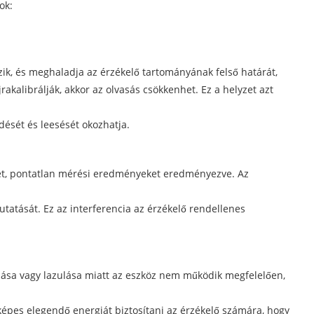
ok:
ik, és meghaladja az érzékelő tartományának felső határát,
kalibrálják, akkor az olvasás csökkenhet. Ez a helyzet azt
ését és leesését okozhatja.
het, pontatlan mérési eredményeket eredményezve. Az
utatását. Ez az interferencia az érzékelő rendellenes
odása vagy lazulása miatt az eszköz nem működik megfelelően,
épes elegendő energiát biztosítani az érzékelő számára, hogy