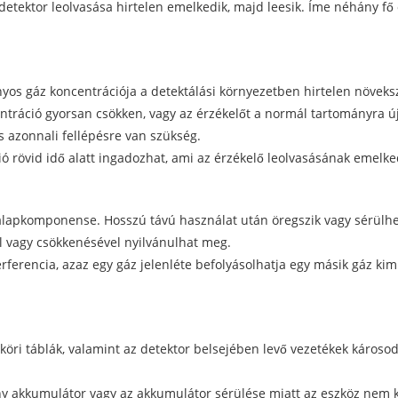
tektor leolvasása hirtelen emelkedik, majd leesik. Íme néhány fő 
os gáz koncentrációja a detektálási környezetben hirtelen növeksz
tráció gyorsan csökken, vagy az érzékelőt a normál tartományra újra
és azonnali fellépésre van szükség.
 rövid idő alatt ingadozhat, ami az érzékelő leolvasásának emelked
r alapkomponense. Hosszú távú használat után öregszik vagy sérül
 vagy csökkenésével nyilvánulhat meg.
erferencia, azaz egy gáz jelenléte befolyásolhatja egy másik gáz kim
mköri táblák, valamint az detektor belsejében levő vezetékek káros
ny akkumulátor vagy az akkumulátor sérülése miatt az eszköz nem k