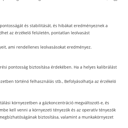
 pontosságát és stabilitását, és hibákat eredményeznek a
et az érzékelő felületén, pontatlan leolvasást
eit, ami rendellenes leolvasásokat eredményez.
érési pontosság biztosítása érdekében. Ha a helyes kalibrálást
tben történő felhasználás stb., Befolyásolhatja az érzékelő
ektálási környezetben a gázkoncentráció megváltozott-e, és
mbe kell venni a környezeti tényezők és az operatív tényezők
s megbízhatóságának biztosítása, valamint a munkakörnyezet