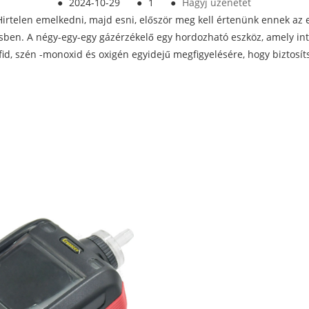
●
2024-10-29
●
1
●
Hagyj üzenetet
Hirtelen emelkedni, majd esni, először meg kell értenünk ennek az 
ésben. A négy-egy-egy gázérzékelő egy hordozható eszköz, amely int
fid, szén -monoxid és oxigén egyidejű megfigyelésére, hogy biztosí