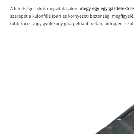
A lehetséges okok megvitatásakor a
négy-egy-egy gázdetektor
szerepét a különféle ipari és környezeti biztonsági megfigyel
több káros vagy gyúlékony gáz, például metán, hidrogén -szul