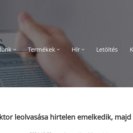
lunk
Termékek
Hír
Letöltés
K
tor leolvasása hirtelen emelkedik, majd 