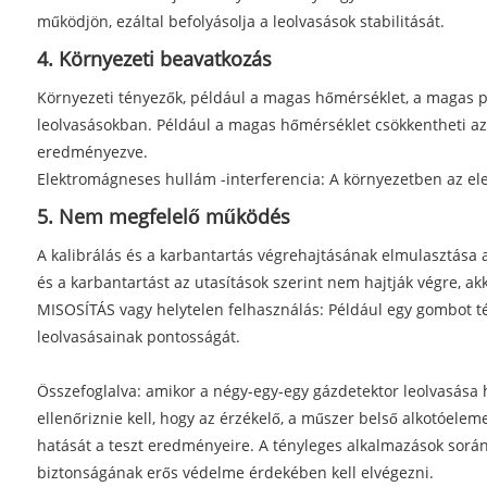
működjön, ezáltal befolyásolja a leolvasások stabilitását.
4. Környezeti beavatkozás
Környezeti tényezők, például a magas hőmérséklet, a magas pá
leolvasásokban. Például a magas hőmérséklet csökkentheti az 
eredményezve.
Elektromágneses hullám -interferencia: A környezetben az el
5. Nem megfelelő működés
A kalibrálás és a karbantartás végrehajtásának elmulasztása a
és a karbantartást az utasítások szerint nem hajtják végre, a
MISOSÍTÁS vagy helytelen felhasználás: Például egy gombot t
leolvasásainak pontosságát.
Összefoglalva: amikor a négy-egy-egy gázdetektor leolvasása h
ellenőriznie kell, hogy az érzékelő, a műszer belső alkotóel
hatását a teszt eredményeire. A tényleges alkalmazások sorá
biztonságának erős védelme érdekében kell elvégezni.