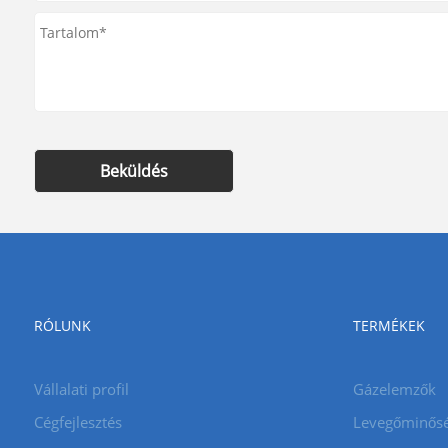
Beküldés
RÓLUNK
TERMÉKEK
Vállalati profil
Gázelemzők
Cégfejlesztés
Levegőminősé