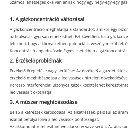
Számos lehetséges oka van annak, hogy egy négy-egy-egy gázde
1. A gázkoncentráció változásai
A gázkoncentráció meghaladja a standardot: amikor egy bizony
az leolvasás gyorsan emelkedhet. Ezt követően, ha a gázkoncen
jelezheti, hogy a környezetben potenciális veszély merül fel, 
Koncentráció -ingadozások: Egyes esetekben a gázkoncentráció
2. Érzékelőproblémák
Érzékelő öregedése vagy sérülése: Az érzékelő a gázdetekto
érzékelő meghibásodása a leolvasások hirtelen növekedésével
Kereszt-interferencia: Bizonyos gázok között lehet kereszt-int
leolvasásait okozhatja.
3. A műszer meghibásodása
Belső alkatrészek károsodása: Az alkatrészek, például az ára
ezáltal befolyásolva a leolvasások pontosságát.
Az akkumulátor teljesítménye alacsony vagy sérült: Az alacso