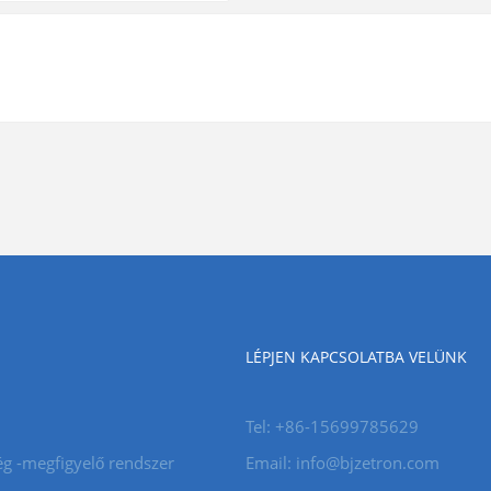
LÉPJEN KAPCSOLATBA VELÜNK
Tel: +86-15699785629
g -megfigyelő rendszer
Email: info@bjzetron.com